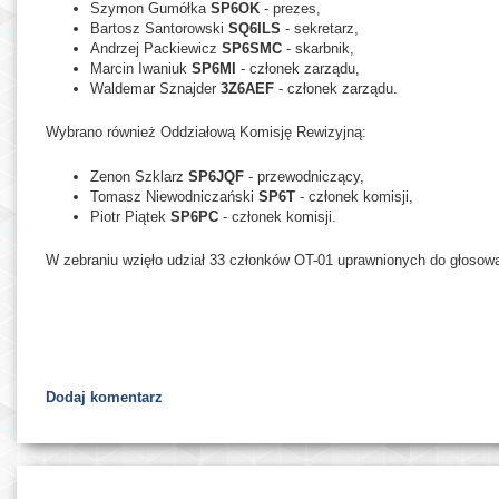
Szymon Gumółka
SP6OK
- prezes,
Bartosz Santorowski
SQ6ILS
- sekretarz,
Andrzej Packiewicz
SP6SMC
- skarbnik,
Marcin Iwaniuk
SP6MI
- członek zarządu,
Waldemar Sznajder
3Z6AEF
- członek zarządu.
Wybrano również Oddziałową Komisję Rewizyjną:
Zenon Szklarz
SP6JQF
- przewodniczący,
Tomasz Niewodniczański
SP6T
- członek komisji,
Piotr Piątek
SP6PC
- członek komisji.
W zebraniu wzięło udział 33 członków OT-01 uprawnionych do głosowa
Dodaj komentarz