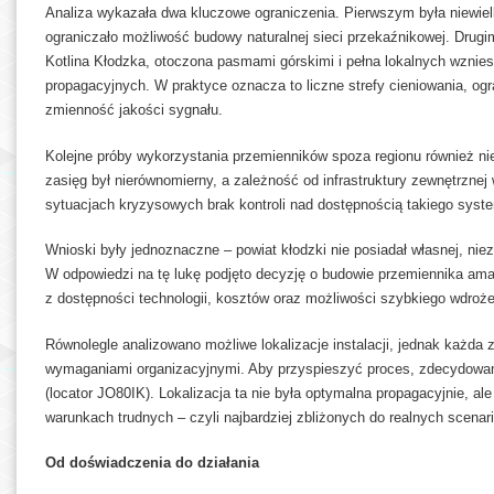
Analiza wykazała dwa kluczowe ograniczenia. Pierwszym była niewiel
ograniczało możliwość budowy naturalnej sieci przekaźnikowej. Drugi
Kotlina Kłodzka, otoczona pasmami górskimi i pełna lokalnych wznie
propagacyjnych. W praktyce oznacza to liczne strefy cieniowania, o
zmienność jakości sygnału.
Kolejne próby wykorzystania przemienników spoza regionu również nie
zasięg był nierównomierny, a zależność od infrastruktury zewnętrznej
sytuacjach kryzysowych brak kontroli nad dostępnością takiego syst
Wnioski były jednoznaczne – powiat kłodzki nie posiadał własnej, nie
W odpowiedzi na tę lukę podjęto decyzję o budowie przemiennika am
z dostępności technologii, kosztów oraz możliwości szybkiego wdroże
Równolegle analizowano możliwe lokalizacje instalacji, jednak każda 
wymaganiami organizacyjnymi. Aby przyspieszyć proces, zdecydowa
(locator JO80IK). Lokalizacja ta nie była optymalna propagacyjnie, a
warunkach trudnych – czyli najbardziej zbliżonych do realnych scena
Od doświadczenia do działania