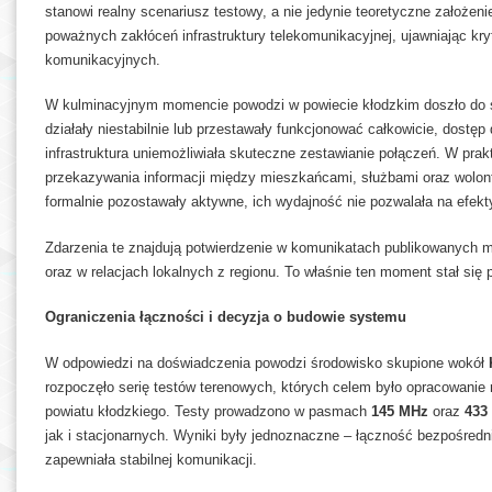
stanowi realny scenariusz testowy, a nie jedynie teoretyczne założen
poważnych zakłóceń infrastruktury telekomunikacyjnej, ujawniając kr
komunikacyjnych.
W kulminacyjnym momencie powodzi w powiecie kłodzkim doszło do sytu
działały niestabilnie lub przestawały funkcjonować całkowicie, dostęp 
infrastruktura uniemożliwiała skuteczne zestawianie połączeń. W pra
przekazywania informacji między mieszkańcami, służbami oraz wolon
formalnie pozostawały aktywne, ich wydajność nie pozwalała na efek
Zdarzenia te znajdują potwierdzenie w komunikatach publikowanych
oraz w relacjach lokalnych z regionu. To właśnie ten moment stał się
Ograniczenia łączności i decyzja o budowie systemu
W odpowiedzi na doświadczenia powodzi środowisko skupione wokół
rozpoczęło serię testów terenowych, których celem było opracowanie
powiatu kłodzkiego. Testy prowadzono w pasmach
145 MHz
oraz
433
jak i stacjonarnych. Wyniki były jednoznaczne – łączność bezpośredn
zapewniała stabilnej komunikacji.