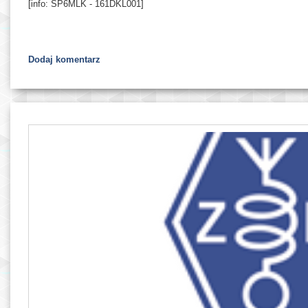
[info: SP6MLK - 161DKL001]
Dodaj komentarz