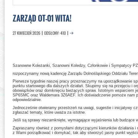
ZARZĄD OT-01 WITA!
27 KWIECIEŃ 2026
ODSŁONY: 410
Szanowne Koleżanki, Szanowni Koledzy, Członkowie i Sympatycy P
rozpoczynamy nową kadencję Zarządu Dolnośląskiego Oddziału Ter
Pierwsze tygodnie naszej pracy przeznaczymy na uporządkowanie spr
punktu startowego dla dalszych działań. Skupimy się na przejęciu i or
obowiązków oraz domknięciu bieżących spraw. Istotnym wsparciem j
SP6SMC oraz Waldemara 3Z6AEF. Ich doświadczenie pomoże nam prz
odpowiedzialnie.
Jednocześnie otwieramy przestrzeń na uwagi, sugestie i inicjatywy 
zgłaszać tematy, które uważa za istotne.
Jeśli są sprawy niezamknięte, wymagające wyjaśnienia lub budzące 
Zapraszamy również z pomysłami dotyczącymi kierunków działania i 
z Wami porządkować i domykać, tak aby stworzyć jasny punkt wyjści