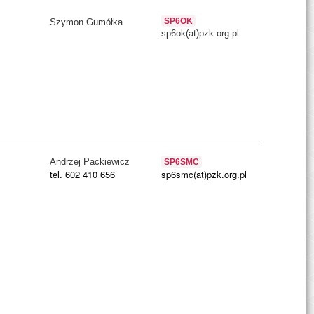
SP6OK
Szymon Gumółka
sp6ok(at)pzk.org.pl
Andrzej Packiewicz
SP6SMC
tel. 602 410 656
sp6smc(at)pzk.org.pl