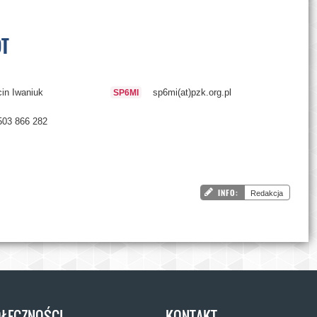
OT
in Iwaniuk
sp6mi(at)pzk.org.pl
SP6MI
 503 866 282
INFO:
Redakcja
ŁECZNOŚCI
KONTAKT