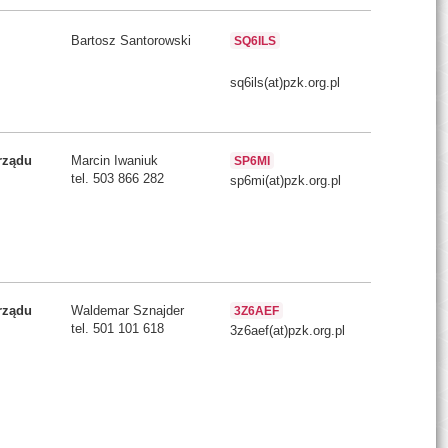
Bartosz Santorowski
SQ6ILS
sq6ils(at)pzk.org.pl
rządu
Marcin Iwaniuk
SP6MI
tel. 503 866 282
sp6mi(at)pzk.org.pl
rządu
Waldemar Sznajder
3Z6AEF
tel. 501 101 618
3z6aef(at)pzk.org.pl