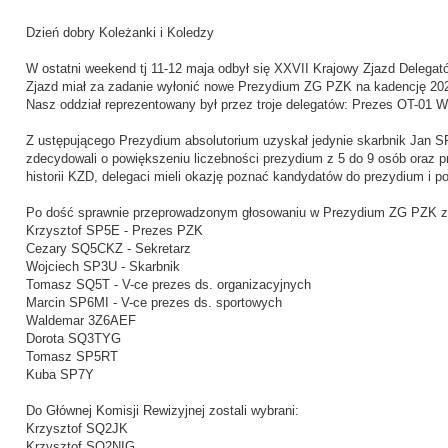
Dzień dobry Koleżanki i Koledzy
W ostatni weekend tj 11-12 maja odbył się XXVII Krajowy Zjazd Delega
Zjazd miał za zadanie wyłonić nowe Prezydium ZG PZK na kadencję 2024
Nasz oddział reprezentowany był przez troje delegatów: Prezes OT-01
Z ustępującego Prezydium absolutorium uzyskał jedynie skarbnik Jan SP2
zdecydowali o powiększeniu liczebności prezydium z 5 do 9 osób oraz p
historii KZD, delegaci mieli okazję poznać kandydatów do prezydium i p
Po dość sprawnie przeprowadzonym głosowaniu w Prezydium ZG PZK znala
Krzysztof SP5E - Prezes PZK
Cezary SQ5CKZ - Sekretarz
Wojciech SP3U - Skarbnik
Tomasz SQ5T - V-ce prezes ds. organizacyjnych
Marcin SP6MI - V-ce prezes ds. sportowych
Waldemar 3Z6AEF
Dorota SQ3TYG
Tomasz SP5RT
Kuba SP7Y
Do Głównej Komisji Rewizyjnej zostali wybrani:
Krzysztof SQ2JK
Krzysztof SQ2NIG