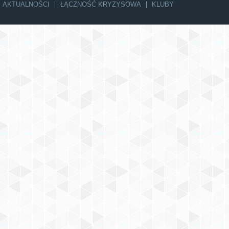
AKTUALNOŚCI
ŁĄCZNOŚĆ KRYZYSOWA
KLUBY